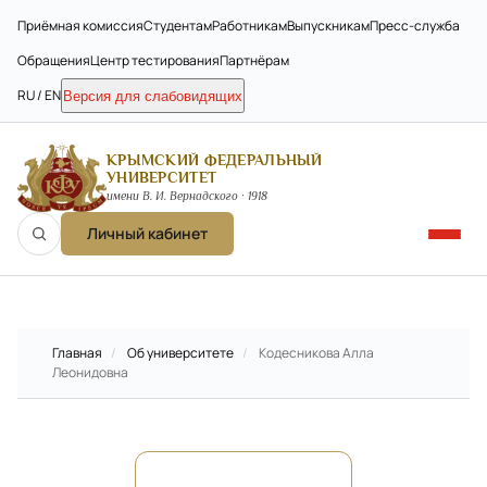
Приёмная комиссия
Студентам
Работникам
Выпускникам
Пресс-служба
Обращения
Центр тестирования
Партнёрам
RU / EN
Версия для слабовидящих
КРЫМСКИЙ ФЕДЕРАЛЬНЫЙ
УНИВЕРСИТЕТ
имени В. И. Вернадского · 1918
Личный кабинет
Главная
/
Об университете
/
Кодесникова Алла
Леонидовна