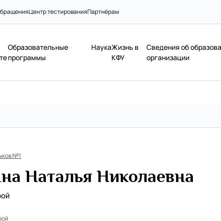
бращения
Центр тестирования
Партнёрам
Образовательные
Наука
Жизнь в
Сведения об образов
те
программы
КФУ
организации
ыков №1
на Наталья Николаевна
рой
рой