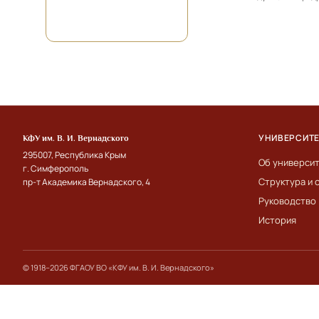
УНИВЕРСИТ
КФУ им. В. И. Вернадского
295007, Республика Крым
Об универси
г. Симферополь
Структура и 
пр-т Академика Вернадского, 4
Руководство
История
© 1918–2026 ФГАОУ ВО «КФУ им. В. И. Вернадского»