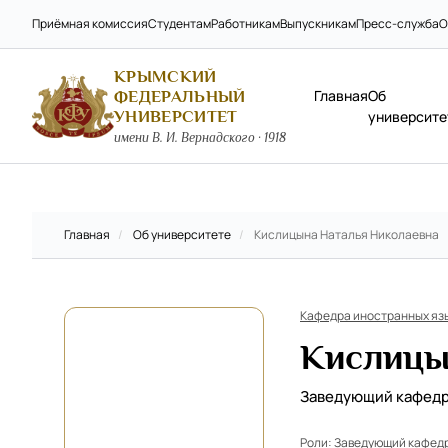
Приёмная комиссия
Студентам
Работникам
Выпускникам
Пресс-служба
О
КРЫМСКИЙ
Главная
Об
ФЕДЕРАЛЬНЫЙ
УНИВЕРСИТЕТ
университе
имени В. И. Вернадского · 1918
Главная
/
Об университете
/
Кислицына Наталья Николаевна
Кафедра иностранных яз
Кислицы
Заведующий кафед
Роли:
Заведующий кафед