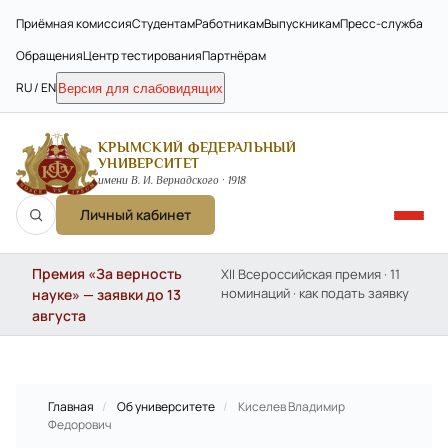
Приёмная комиссия
Студентам
Работникам
Выпускникам
Пресс-служба
Обращения
Центр тестирования
Партнёрам
RU / EN
Версия для слабовидящих
КРЫМСКИЙ ФЕДЕРАЛЬНЫЙ
УНИВЕРСИТЕТ
имени В. И. Вернадского · 1918
Личный кабинет
Премия «За верность
XII Всероссийская премия · 11
номинаций · как подать заявку
науке» — заявки до 13
августа
Главная
/
Об университете
/
Киселев Владимир
Федорович