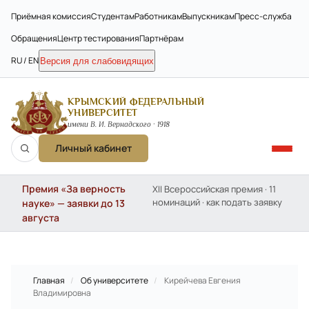
Приёмная комиссия
Студентам
Работникам
Выпускникам
Пресс-служба
Обращения
Центр тестирования
Партнёрам
RU / EN
Версия для слабовидящих
КРЫМСКИЙ ФЕДЕРАЛЬНЫЙ
УНИВЕРСИТЕТ
имени В. И. Вернадского · 1918
Личный кабинет
Премия «За верность
XII Всероссийская премия · 11
номинаций · как подать заявку
науке» — заявки до 13
августа
Главная
/
Об университете
/
Кирейчева Евгения
Владимировна