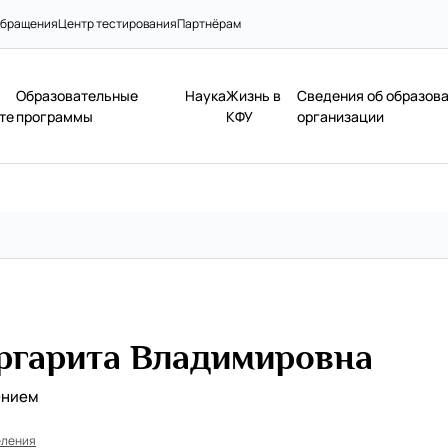
бращения
Центр тестирования
Партнёрам
Образовательные
Наука
Жизнь в
Сведения об образов
те
программы
КФУ
организации
ргарита Владимировна
ением
еления