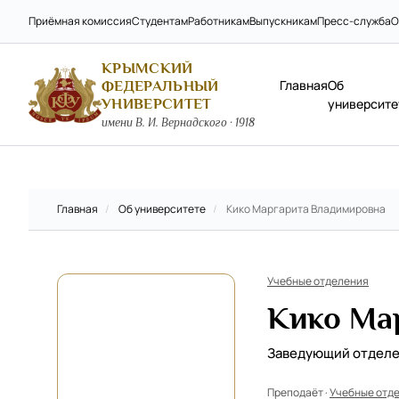
Приёмная комиссия
Студентам
Работникам
Выпускникам
Пресс-служба
О
КРЫМСКИЙ
Главная
Об
ФЕДЕРАЛЬНЫЙ
УНИВЕРСИТЕТ
университе
имени В. И. Вернадского · 1918
Главная
/
Об университете
/
Кико Маргарита Владимировна
Учебные отделения
Кико Ма
Заведующий отдел
Преподаёт ·
Учебные отд