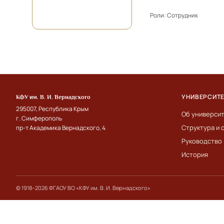
Роли:
Сотрудник
УНИВЕРСИТ
КФУ им. В. И. Вернадского
295007, Республика Крым
Об универси
г. Симферополь
Структура и 
пр-т Академика Вернадского, 4
Руководство
История
© 1918–2026 ФГАОУ ВО «КФУ им. В. И. Вернадского»