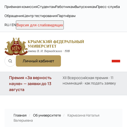
Приёмная комиссия
Студентам
Работникам
Выпускникам
Пресс-служба
Обращения
Центр тестирования
Партнёрам
RU / EN
Версия для слабовидящих
КРЫМСКИЙ ФЕДЕРАЛЬНЫЙ
УНИВЕРСИТЕТ
имени В. И. Вернадского · 1918
Личный кабинет
Премия «За верность
XII Всероссийская премия · 11
номинаций · как подать заявку
науке» — заявки до 13
августа
Главная
/
Об университете
/
Кармазина Наталья
Валерьевна