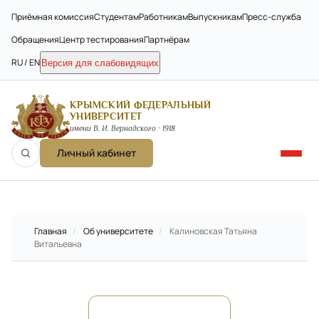
Приёмная комиссия
Студентам
Работникам
Выпускникам
Пресс-служба
Обращения
Центр тестирования
Партнёрам
RU / EN
Версия для слабовидящих
КРЫМСКИЙ ФЕДЕРАЛЬНЫЙ
УНИВЕРСИТЕТ
имени В. И. Вернадского · 1918
Личный кабинет
Главная
/
Об университете
/
Калиновская Татьяна
Витальевна