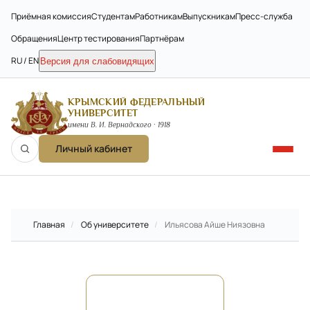
Приёмная комиссия
Студентам
Работникам
Выпускникам
Пресс-служба
Обращения
Центр тестирования
Партнёрам
RU / EN
Версия для слабовидящих
КРЫМСКИЙ ФЕДЕРАЛЬНЫЙ
УНИВЕРСИТЕТ
имени В. И. Вернадского · 1918
Личный кабинет
Главная
/
Об университете
/
Ильясова Айше Ниязовна