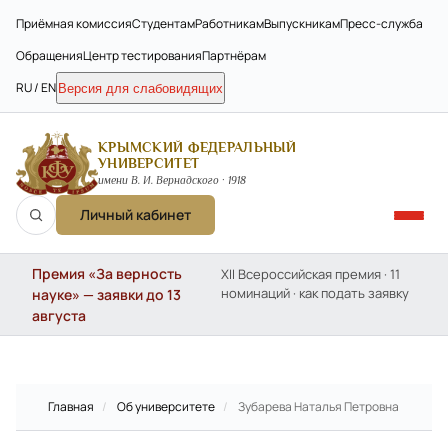
Приёмная комиссия
Студентам
Работникам
Выпускникам
Пресс-служба
Обращения
Центр тестирования
Партнёрам
RU / EN
Версия для слабовидящих
КРЫМСКИЙ ФЕДЕРАЛЬНЫЙ
УНИВЕРСИТЕТ
имени В. И. Вернадского · 1918
Личный кабинет
Премия «За верность
XII Всероссийская премия · 11
номинаций · как подать заявку
науке» — заявки до 13
августа
Главная
/
Об университете
/
Зубарева Наталья Петровна