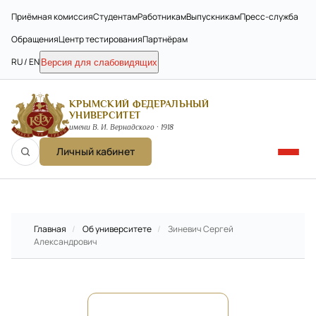
Приёмная комиссия
Студентам
Работникам
Выпускникам
Пресс-служба
Обращения
Центр тестирования
Партнёрам
RU / EN
Версия для слабовидящих
КРЫМСКИЙ ФЕДЕРАЛЬНЫЙ
УНИВЕРСИТЕТ
имени В. И. Вернадского · 1918
Личный кабинет
Главная
/
Об университете
/
Зиневич Сергей
Александрович