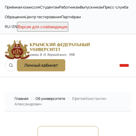
Приёмная комиссия
Студентам
Работникам
Выпускникам
Пресс-служба
Обращения
Центр тестирования
Партнёрам
RU / EN
Версия для слабовидящих
КРЫМСКИЙ ФЕДЕРАЛЬНЫЙ
УНИВЕРСИТЕТ
имени В. И. Вернадского · 1918
Личный кабинет
Главная
/
Об университете
/
Ефетов Константин
Александрович