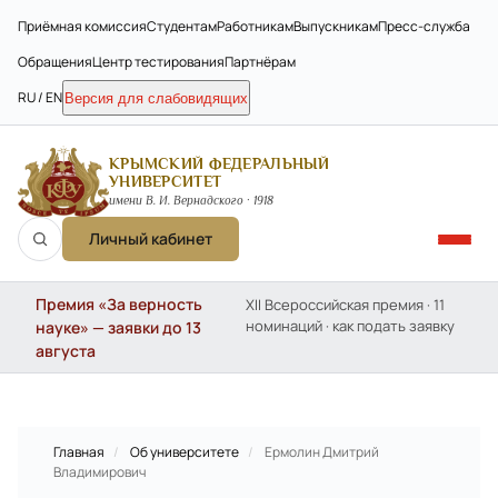
Приёмная комиссия
Студентам
Работникам
Выпускникам
Пресс-служба
Обращения
Центр тестирования
Партнёрам
RU / EN
Версия для слабовидящих
КРЫМСКИЙ ФЕДЕРАЛЬНЫЙ
УНИВЕРСИТЕТ
имени В. И. Вернадского · 1918
Личный кабинет
Премия «За верность
XII Всероссийская премия · 11
номинаций · как подать заявку
науке» — заявки до 13
августа
Главная
/
Об университете
/
Ермолин Дмитрий
Владимирович