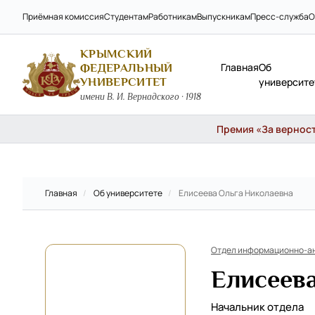
Приёмная комиссия
Студентам
Работникам
Выпускникам
Пресс-служба
О
КРЫМСКИЙ
Главная
Об
ФЕДЕРАЛЬНЫЙ
УНИВЕРСИТЕТ
университе
имени В. И. Вернадского · 1918
Премия «За верность
Главная
/
Об университете
/
Елисеева Ольга Николаевна
Отдел информационно-ан
Елисеев
Начальник отдела