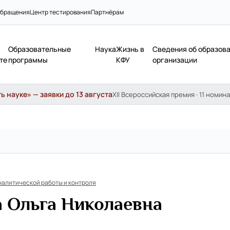
бращения
Центр тестирования
Партнёрам
Образовательные
Наука
Жизнь в
Сведения об образов
те
программы
КФУ
организации
 науке» — заявки до 13 августа
XII Всероссийская премия · 11 номина
алитической работы и контроля
а Ольга Николаевна