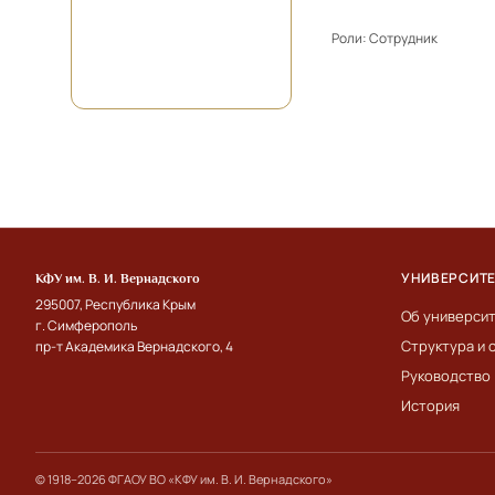
Роли:
Сотрудник
УНИВЕРСИТ
КФУ им. В. И. Вернадского
295007, Республика Крым
Об универси
г. Симферополь
Структура и 
пр-т Академика Вернадского, 4
Руководство
История
© 1918–2026 ФГАОУ ВО «КФУ им. В. И. Вернадского»