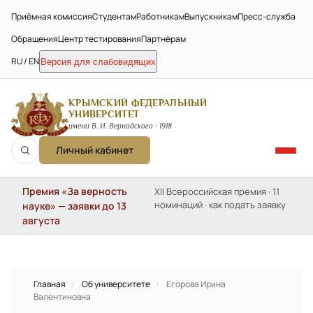
Приёмная комиссия
Студентам
Работникам
Выпускникам
Пресс-служба
Обращения
Центр тестирования
Партнёрам
RU / EN
Версия для слабовидящих
КРЫМСКИЙ ФЕДЕРАЛЬНЫЙ
УНИВЕРСИТЕТ
имени В. И. Вернадского · 1918
Личный кабинет
Премия «За верность
XII Всероссийская премия · 11
номинаций · как подать заявку
науке» — заявки до 13
августа
Главная
/
Об университете
/
Егорова Ирина
Валентиновна