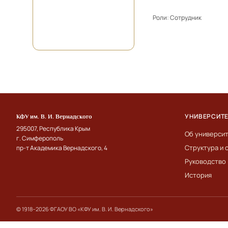
Роли:
Сотрудник
УНИВЕРСИТ
КФУ им. В. И. Вернадского
295007, Республика Крым
Об универси
г. Симферополь
Структура и 
пр-т Академика Вернадского, 4
Руководство
История
© 1918–2026 ФГАОУ ВО «КФУ им. В. И. Вернадского»