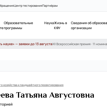
бращения
Центр тестирования
Партнёрам
Образовательные
Наука
Жизнь в
Сведения об образов
те
программы
КФУ
организации
 науке» — заявки до 13 августа
XII Всероссийская премия · 11 номина
го хозяйства и ландшафтного проектирования
ева Татьяна Августовна
аторией