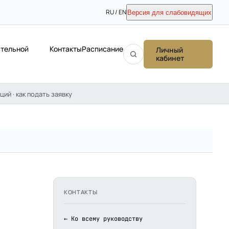
RU / EN
Версия для слабовидящих
ательной
Контакты
Расписание
Личный
кабинет
ций · как подать заявку
КОНТАКТЫ
← Ко всему руководству