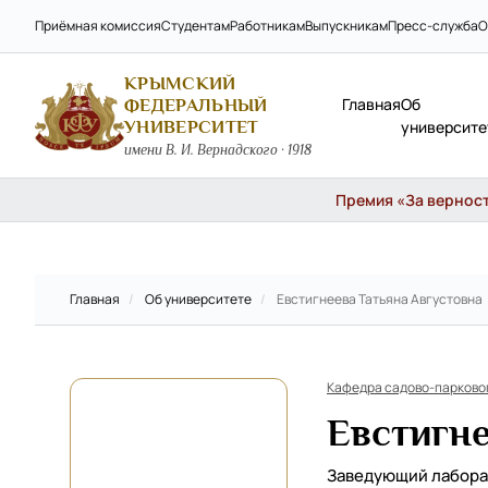
Приёмная комиссия
Студентам
Работникам
Выпускникам
Пресс-служба
О
КРЫМСКИЙ
Главная
Об
ФЕДЕРАЛЬНЫЙ
УНИВЕРСИТЕТ
университе
имени В. И. Вернадского · 1918
Премия «За верность
Главная
/
Об университете
/
Евстигнеева Татьяна Августовна
Кафедра садово-парково
Евстигне
Заведующий лабор