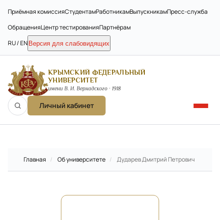
Приёмная комиссия
Студентам
Работникам
Выпускникам
Пресс-служба
Обращения
Центр тестирования
Партнёрам
RU / EN
Версия для слабовидящих
КРЫМСКИЙ ФЕДЕРАЛЬНЫЙ
УНИВЕРСИТЕТ
имени В. И. Вернадского · 1918
Личный кабинет
Главная
/
Об университете
/
Дударев Дмитрий Петрович