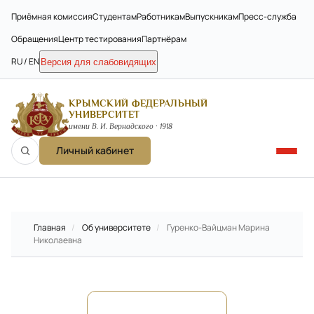
Приёмная комиссия
Студентам
Работникам
Выпускникам
Пресс-служба
Обращения
Центр тестирования
Партнёрам
RU / EN
Версия для слабовидящих
КРЫМСКИЙ ФЕДЕРАЛЬНЫЙ
УНИВЕРСИТЕТ
имени В. И. Вернадского · 1918
Личный кабинет
Главная
/
Об университете
/
Гуренко-Вайцман Марина
Николаевна