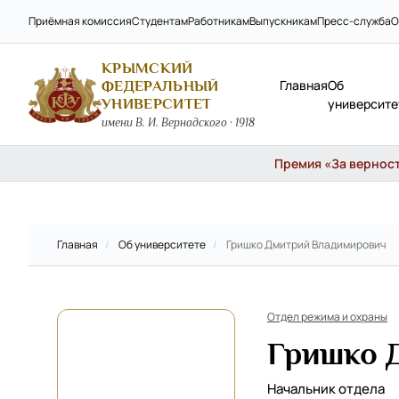
Приёмная комиссия
Студентам
Работникам
Выпускникам
Пресс-служба
О
КРЫМСКИЙ
Главная
Об
ФЕДЕРАЛЬНЫЙ
УНИВЕРСИТЕТ
университе
имени В. И. Вернадского · 1918
Премия «За верность
Главная
/
Об университете
/
Гришко Дмитрий Владимирович
Отдел режима и охраны
Гришко 
Начальник отдела