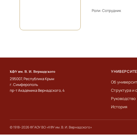
Роли:
Сотрудник
УНИВЕРСИТ
КФУ им. В. И. Вернадского
295007, Республика Крым
Об универси
г. Симферополь
Структура и 
пр-т Академика Вернадского, 4
Руководство
История
© 1918–2026 ФГАОУ ВО «КФУ им. В. И. Вернадского»