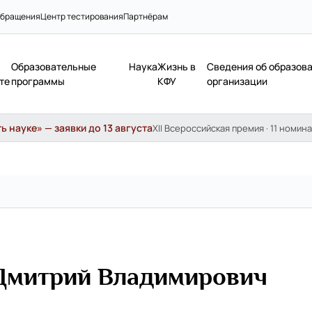
бращения
Центр тестирования
Партнёрам
Образовательные
Наука
Жизнь в
Сведения об образов
те
программы
КФУ
организации
 науке» — заявки до 13 августа
XII Всероссийская премия · 11 номина
Дмитрий Владимирович