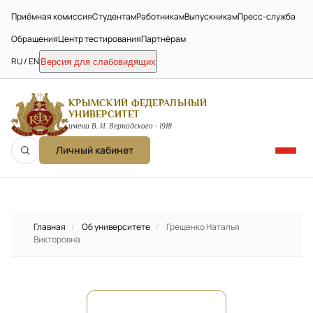
Приёмная комиссия
Студентам
Работникам
Выпускникам
Пресс-служба
Обращения
Центр тестирования
Партнёрам
RU / EN
Версия для слабовидящих
КРЫМСКИЙ ФЕДЕРАЛЬНЫЙ
УНИВЕРСИТЕТ
имени В. И. Вернадского · 1918
Личный кабинет
Главная
/
Об университете
/
Грещенко Наталья
Викторовна