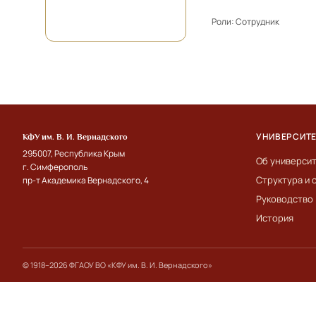
Роли:
Сотрудник
УНИВЕРСИТ
КФУ им. В. И. Вернадского
295007, Республика Крым
Об универси
г. Симферополь
Структура и 
пр-т Академика Вернадского, 4
Руководство
История
© 1918–2026 ФГАОУ ВО «КФУ им. В. И. Вернадского»