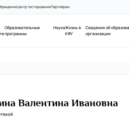
бращения
Центр тестирования
Партнёрам
Образовательные
Наука
Жизнь в
Сведения об образов
те
программы
КФУ
организации
ина Валентина Ивановна
отекой