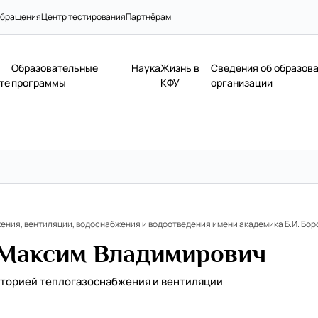
бращения
Центр тестирования
Партнёрам
Образовательные
Наука
Жизнь в
Сведения об образов
те
программы
КФУ
организации
ния, вентиляции, водоснабжения и водоотведения имени академика Б.И. Бор
 Максим Владимирович
торией теплогазоснабжения и вентиляции