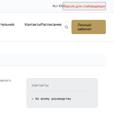
RU / EN
Версия для слабовидящих
ательной
Контакты
Расписание
Личный
кабинет
овского
КОНТАКТЫ
← Ко всему руководству