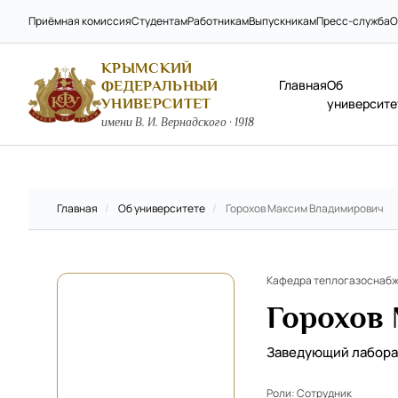
Приёмная комиссия
Студентам
Работникам
Выпускникам
Пресс-служба
О
КРЫМСКИЙ
Главная
Об
ФЕДЕРАЛЬНЫЙ
УНИВЕРСИТЕТ
университе
имени В. И. Вернадского · 1918
Главная
/
Об университете
/
Горохов Максим Владимирович
Кафедра теплогазоснабже
Горохов
Заведующий лабора
Роли:
Сотрудник