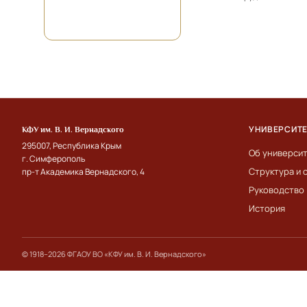
УНИВЕРСИТ
КФУ им. В. И. Вернадского
295007, Республика Крым
Об универси
г. Симферополь
Структура и 
пр-т Академика Вернадского, 4
Руководство
История
© 1918–2026 ФГАОУ ВО «КФУ им. В. И. Вернадского»