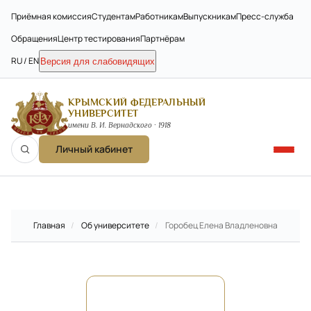
Приёмная комиссия
Студентам
Работникам
Выпускникам
Пресс-служба
Обращения
Центр тестирования
Партнёрам
RU / EN
Версия для слабовидящих
КРЫМСКИЙ ФЕДЕРАЛЬНЫЙ
УНИВЕРСИТЕТ
имени В. И. Вернадского · 1918
Личный кабинет
Главная
/
Об университете
/
Горобец Елена Владленовна