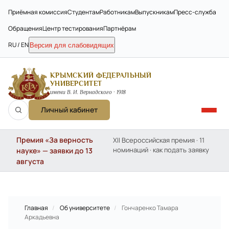
Приёмная комиссия
Студентам
Работникам
Выпускникам
Пресс-служба
Обращения
Центр тестирования
Партнёрам
RU / EN
Версия для слабовидящих
КРЫМСКИЙ ФЕДЕРАЛЬНЫЙ
УНИВЕРСИТЕТ
имени В. И. Вернадского · 1918
Личный кабинет
Премия «За верность
XII Всероссийская премия · 11
номинаций · как подать заявку
науке» — заявки до 13
августа
Главная
/
Об университете
/
Гончаренко Тамара
Аркадьевна