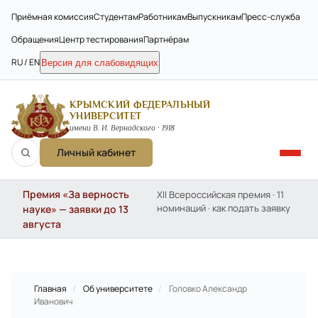
Приёмная комиссия
Студентам
Работникам
Выпускникам
Пресс-служба
Обращения
Центр тестирования
Партнёрам
RU / EN
Версия для слабовидящих
КРЫМСКИЙ ФЕДЕРАЛЬНЫЙ
УНИВЕРСИТЕТ
имени В. И. Вернадского · 1918
Личный кабинет
Премия «За верность
XII Всероссийская премия · 11
номинаций · как подать заявку
науке» — заявки до 13
августа
Главная
/
Об университете
/
Головко Александр
Иванович