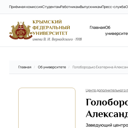
Приёмная комиссия
Студентам
Работникам
Выпускникам
Пресс-служба
О
КРЫМСКИЙ
Главная
Об
ФЕДЕРАЛЬНЫЙ
УНИВЕРСИТЕТ
университе
имени В. И. Вернадского · 1918
Главная
/
Об университете
/
Голобородько Екатерина Алекса
Центр дополнительного 
Голобор
Алексан
Заведующий центр