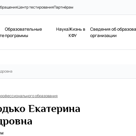
бращения
Центр тестирования
Партнёрам
Образовательные
Наука
Жизнь в
Сведения об образов
те
программы
КФУ
организации
ндровна
профессионального образования
одько Екатерина
дровна
ом