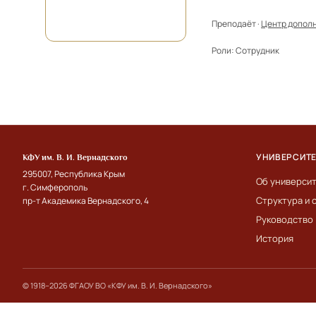
Преподаёт ·
Центр допол
Роли:
Сотрудник
УНИВЕРСИТ
КФУ им. В. И. Вернадского
295007, Республика Крым
Об универси
г. Симферополь
Структура и 
пр-т Академика Вернадского, 4
Руководство
История
© 1918–2026 ФГАОУ ВО «КФУ им. В. И. Вернадского»