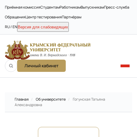
Приёмная комиссия
Студентам
Работникам
Выпускникам
Пресс-служба
Обращения
Центр тестирования
Партнёрам
RU / EN
Версия для слабовидящих
КРЫМСКИЙ ФЕДЕРАЛЬНЫЙ
УНИВЕРСИТЕТ
имени В. И. Вернадского · 1918
Личный кабинет
Главная
/
Об университете
/
Гогунская Татьяна
Александровна