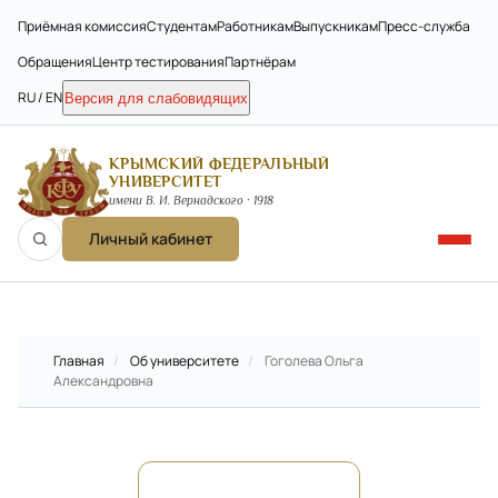
Приёмная комиссия
Студентам
Работникам
Выпускникам
Пресс-служба
Обращения
Центр тестирования
Партнёрам
RU / EN
Версия для слабовидящих
КРЫМСКИЙ ФЕДЕРАЛЬНЫЙ
УНИВЕРСИТЕТ
имени В. И. Вернадского · 1918
Личный кабинет
Главная
/
Об университете
/
Гоголева Ольга
Александровна