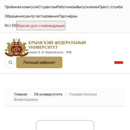
Приёмная комиссия
Студентам
Работникам
Выпускникам
Пресс-служба
Обращения
Центр тестирования
Партнёрам
RU / EN
Версия для слабовидящих
КРЫМСКИЙ ФЕДЕРАЛЬНЫЙ
УНИВЕРСИТЕТ
имени В. И. Вернадского · 1918
Личный кабинет
Главная
/
Об университете
/
Глумова Наталья
Всеволодовна