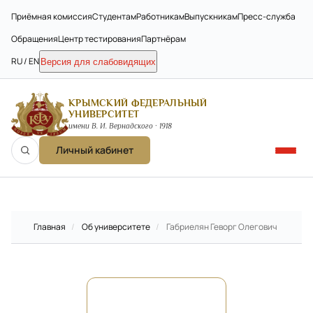
Приёмная комиссия
Студентам
Работникам
Выпускникам
Пресс-служба
Обращения
Центр тестирования
Партнёрам
RU / EN
Версия для слабовидящих
КРЫМСКИЙ ФЕДЕРАЛЬНЫЙ
УНИВЕРСИТЕТ
имени В. И. Вернадского · 1918
Личный кабинет
Главная
/
Об университете
/
Габриелян Геворг Олегович