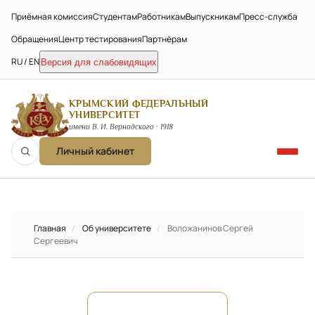
Приёмная комиссия
Студентам
Работникам
Выпускникам
Пресс-служба
Обращения
Центр тестирования
Партнёрам
RU / EN
Версия для слабовидящих
КРЫМСКИЙ ФЕДЕРАЛЬНЫЙ
УНИВЕРСИТЕТ
имени В. И. Вернадского · 1918
Личный кабинет
Главная
/
Об университете
/
Воложанинов Сергей
Сергеевич