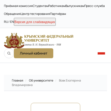
Приёмная комиссия
Студентам
Работникам
Выпускникам
Пресс-служба
Обращения
Центр тестирования
Партнёрам
RU / EN
Версия для слабовидящих
КРЫМСКИЙ ФЕДЕРАЛЬНЫЙ
УНИВЕРСИТЕТ
имени В. И. Вернадского · 1918
Личный кабинет
Главная
/
Об университете
/
Вовк Екатерина
Владимировна