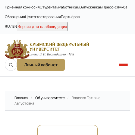
Приёмная комиссия
Студентам
Работникам
Выпускникам
Пресс-служба
Обращения
Центр тестирования
Партнёрам
RU / EN
Версия для слабовидящих
КРЫМСКИЙ ФЕДЕРАЛЬНЫЙ
УНИВЕРСИТЕТ
имени В. И. Вернадского · 1918
Личный кабинет
Главная
/
Об университете
/
Власова Татьяна
Августовна