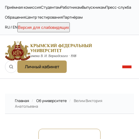
Приёмная комиссия
Студентам
Работникам
Выпускникам
Пресс-служба
Обращения
Центр тестирования
Партнёрам
RU / EN
Версия для слабовидящих
КРЫМСКИЙ ФЕДЕРАЛЬНЫЙ
УНИВЕРСИТЕТ
имени В. И. Вернадского · 1918
Личный кабинет
Главная
/
Об университете
/
Велим Виктория
Анатольевна