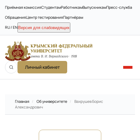
Приёмная комиссия
Студентам
Работникам
Выпускникам
Пресс-служба
Обращения
Центр тестирования
Партнёрам
RU / EN
Версия для слабовидящих
КРЫМСКИЙ ФЕДЕРАЛЬНЫЙ
УНИВЕРСИТЕТ
имени В. И. Вернадского · 1918
Личный кабинет
Главная
/
Об университете
/
Вахрушев Борис
Александрович