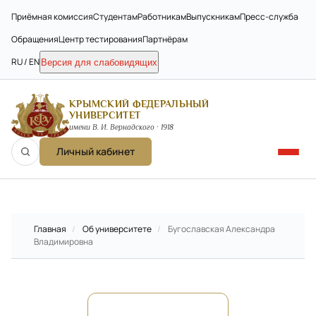
Приёмная комиссия
Студентам
Работникам
Выпускникам
Пресс-служба
Обращения
Центр тестирования
Партнёрам
RU / EN
Версия для слабовидящих
КРЫМСКИЙ ФЕДЕРАЛЬНЫЙ
УНИВЕРСИТЕТ
имени В. И. Вернадского · 1918
Личный кабинет
Главная
/
Об университете
/
Бугославская Александра
Владимировна