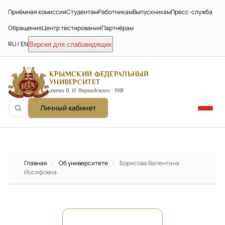
Приёмная комиссия
Студентам
Работникам
Выпускникам
Пресс-служба
Обращения
Центр тестирования
Партнёрам
RU / EN
Версия для слабовидящих
КРЫМСКИЙ ФЕДЕРАЛЬНЫЙ
УНИВЕРСИТЕТ
имени В. И. Вернадского · 1918
Личный кабинет
Главная
/
Об университете
/
Борисова Валентина
Иосифовна