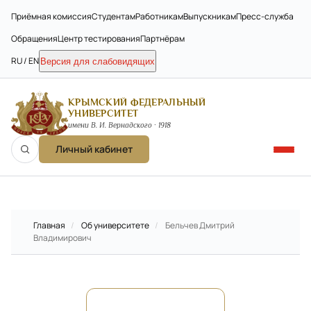
Приёмная комиссия
Студентам
Работникам
Выпускникам
Пресс-служба
Обращения
Центр тестирования
Партнёрам
RU / EN
Версия для слабовидящих
КРЫМСКИЙ ФЕДЕРАЛЬНЫЙ
УНИВЕРСИТЕТ
имени В. И. Вернадского · 1918
Личный кабинет
Главная
/
Об университете
/
Бельчев Дмитрий
Владимирович