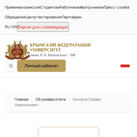
Приёмная комиссия
Студентам
Работникам
Выпускникам
Пресс-служба
Обращения
Центр тестирования
Партнёрам
RU / EN
Версия для слабовидящих
КРЫМСКИЙ ФЕДЕРАЛЬНЫЙ
УНИВЕРСИТЕТ
имени В. И. Вернадского · 1918
Личный кабинет
Главная
/
Об университете
/
Бекиров Сервер
Нариманович