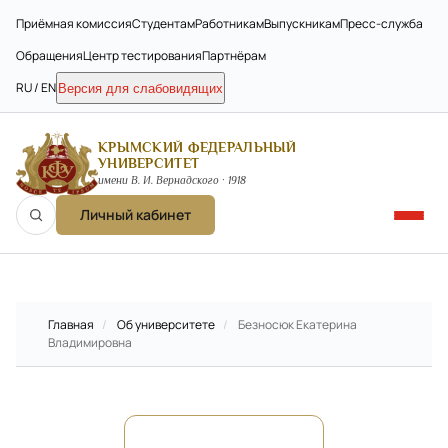
Приёмная комиссия
Студентам
Работникам
Выпускникам
Пресс-служба
Обращения
Центр тестирования
Партнёрам
RU / EN
Версия для слабовидящих
КРЫМСКИЙ ФЕДЕРАЛЬНЫЙ
УНИВЕРСИТЕТ
имени В. И. Вернадского · 1918
Личный кабинет
Главная
/
Об университете
/
Безносюк Екатерина
Владимировна