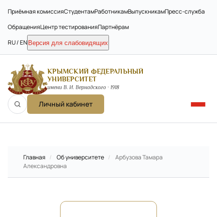
Приёмная комиссия
Студентам
Работникам
Выпускникам
Пресс-служба
Обращения
Центр тестирования
Партнёрам
RU / EN
Версия для слабовидящих
КРЫМСКИЙ ФЕДЕРАЛЬНЫЙ
УНИВЕРСИТЕТ
имени В. И. Вернадского · 1918
Личный кабинет
Главная
/
Об университете
/
Арбузова Тамара
Александровна