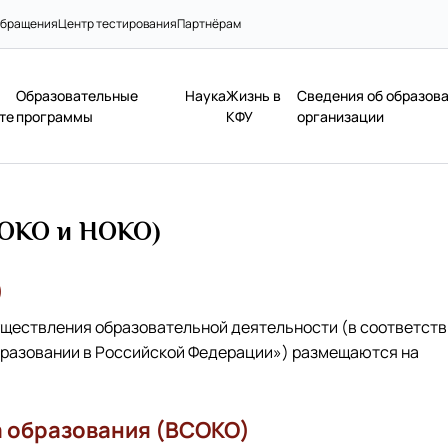
бращения
Центр тестирования
Партнёрам
Образовательные
Наука
Жизнь в
Сведения об образов
те
программы
КФУ
организации
СОКО и НОКО)
)
уществления образовательной деятельности (в соответст
образовании в Российской Федерации») размещаются на
а образования (ВСОКО)