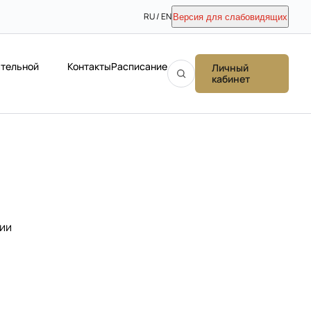
RU / EN
Версия для слабовидящих
ательной
Контакты
Расписание
Личный
кабинет
вии