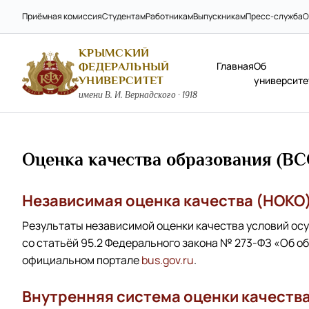
Приёмная комиссия
Студентам
Работникам
Выпускникам
Пресс-служба
О
КРЫМСКИЙ
Главная
Об
ФЕДЕРАЛЬНЫЙ
УНИВЕРСИТЕТ
университе
имени В. И. Вернадского · 1918
Оценка качества образования (В
Независимая оценка качества (НОКО
Результаты независимой оценки качества условий ос
со статьёй 95.2 Федерального закона № 273-ФЗ «Об 
официальном портале
bus.gov.ru
.
Внутренняя система оценки качеств