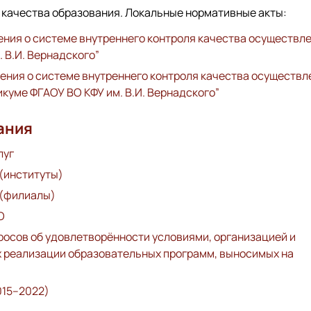
 качества образования. Локальные нормативные акты:
жения о системе внутреннего контроля качества осуществл
 В.И. Вернадского”
жения о системе внутреннего контроля качества осуществл
куме ФГАОУ ВО КФУ им. В.И. Вернадского”
ания
луг
(институты)
 (филиалы)
О
осов об удовлетворённости условиями, организацией и
х реализации образовательных программ, выносимых на
015–2022)