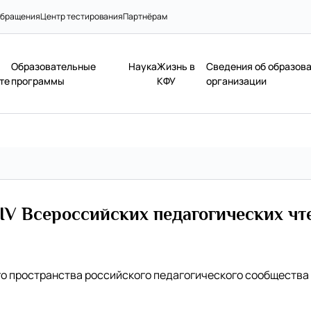
бращения
Центр тестирования
Партнёрам
Образовательные
Наука
Жизнь в
Сведения об образов
те
программы
КФУ
организации
 IV Всероссийских педагогических чт
о пространства российского педагогического сообщества