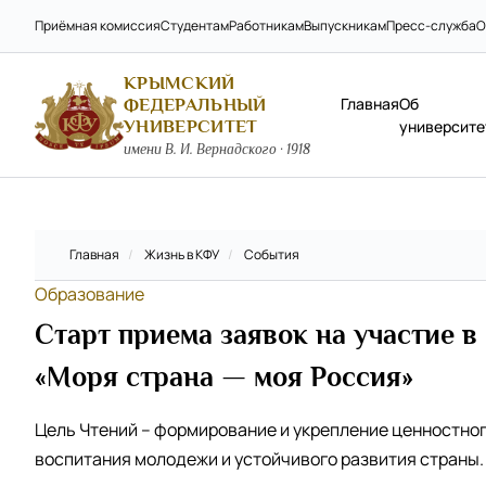
Приёмная комиссия
Студентам
Работникам
Выпускникам
Пресс-служба
О
КРЫМСКИЙ
Главная
Об
ФЕДЕРАЛЬНЫЙ
УНИВЕРСИТЕТ
университе
имени В. И. Вернадского · 1918
Главная
/
Жизнь в КФУ
/
События
Образование
Старт приема заявок на участие в
«Моря страна — моя Россия»
Цель Чтений – формирование и укрепление ценностног
воспитания молодежи и устойчивого развития страны.