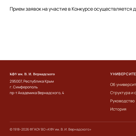
Прием заявок на участие в Конкурсе осуществляется до
УНИВЕРСИТ
КФУ им. В. И. Вернадского
295007, Республика Крым
Об универси
г. Симферополь
Структура и 
пр-т Академика Вернадского, 4
Руководство
История
© 1918–2026 ФГАОУ ВО «КФУ им. В. И. Вернадского»