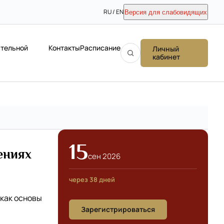
RU / EN
Версия для слабовидящих
ательной
Контакты
Расписание
Личный
кабинет
15
ениях
сен 2026
через 38 дней
 как основы
Зарегистрироваться