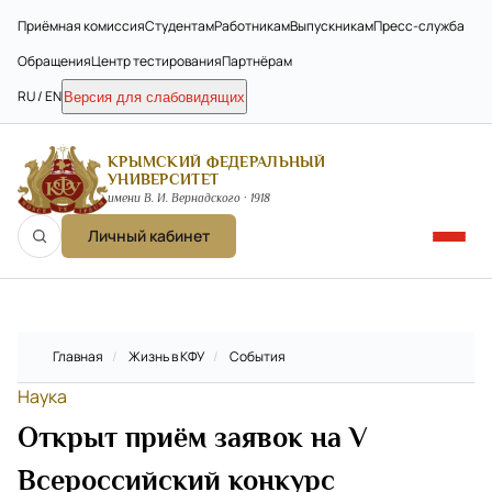
Приёмная комиссия
Студентам
Работникам
Выпускникам
Пресс-служба
Обращения
Центр тестирования
Партнёрам
RU / EN
Версия для слабовидящих
КРЫМСКИЙ ФЕДЕРАЛЬНЫЙ
УНИВЕРСИТЕТ
имени В. И. Вернадского · 1918
Личный кабинет
Главная
/
Жизнь в КФУ
/
События
Наука
Открыт приём заявок на V
Всероссийский конкурс