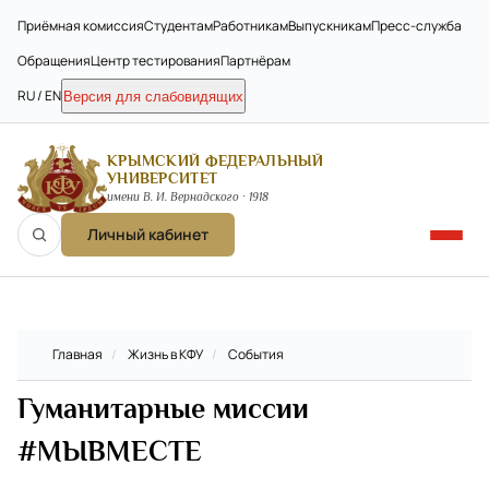
Приёмная комиссия
Студентам
Работникам
Выпускникам
Пресс-служба
Обращения
Центр тестирования
Партнёрам
RU / EN
Версия для слабовидящих
КРЫМСКИЙ ФЕДЕРАЛЬНЫЙ
УНИВЕРСИТЕТ
имени В. И. Вернадского · 1918
Личный кабинет
Главная
/
Жизнь в КФУ
/
События
Гуманитарные миссии
#МЫВМЕСТЕ