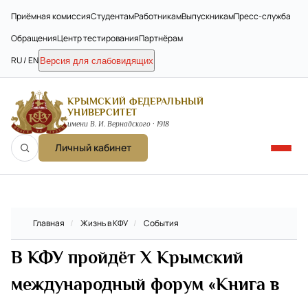
Приёмная комиссия
Студентам
Работникам
Выпускникам
Пресс-служба
Обращения
Центр тестирования
Партнёрам
RU / EN
Версия для слабовидящих
КРЫМСКИЙ ФЕДЕРАЛЬНЫЙ
УНИВЕРСИТЕТ
имени В. И. Вернадского · 1918
Личный кабинет
Главная
/
Жизнь в КФУ
/
События
В КФУ пройдёт X Крымский
международный форум «Книга в