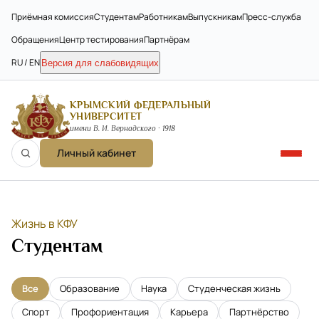
Приёмная комиссия
Студентам
Работникам
Выпускникам
Пресс-служба
Обращения
Центр тестирования
Партнёрам
RU / EN
Версия для слабовидящих
КРЫМСКИЙ ФЕДЕРАЛЬНЫЙ
УНИВЕРСИТЕТ
имени В. И. Вернадского · 1918
Личный кабинет
Жизнь в КФУ
Студентам
Все
Образование
Наука
Студенческая жизнь
Спорт
Профориентация
Карьера
Партнёрство