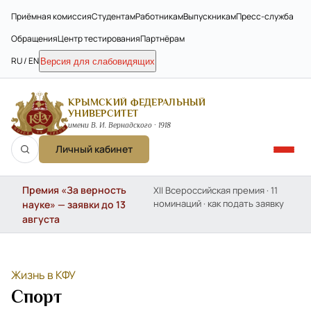
Приёмная комиссия
Студентам
Работникам
Выпускникам
Пресс-служба
Обращения
Центр тестирования
Партнёрам
RU / EN
Версия для слабовидящих
КРЫМСКИЙ ФЕДЕРАЛЬНЫЙ
УНИВЕРСИТЕТ
имени В. И. Вернадского · 1918
Личный кабинет
Премия «За верность
XII Всероссийская премия · 11
номинаций · как подать заявку
науке» — заявки до 13
августа
Жизнь в КФУ
Спорт