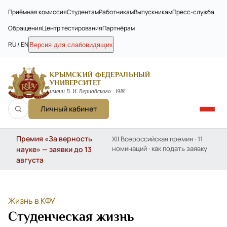
Приёмная комиссия
Студентам
Работникам
Выпускникам
Пресс-служба
Обращения
Центр тестирования
Партнёрам
RU / EN
Версия для слабовидящих
КРЫМСКИЙ ФЕДЕРАЛЬНЫЙ
УНИВЕРСИТЕТ
имени В. И. Вернадского · 1918
Личный кабинет
Премия «За верность
XII Всероссийская премия · 11
номинаций · как подать заявку
науке» — заявки до 13
августа
Жизнь в КФУ
Студенческая жизнь