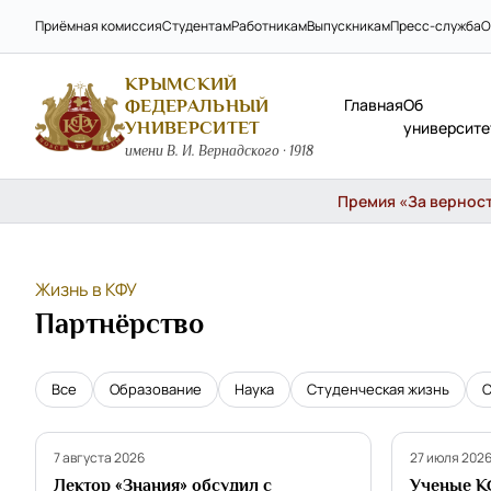
Приёмная комиссия
Студентам
Работникам
Выпускникам
Пресс-служба
О
КРЫМСКИЙ
Главная
Об
ФЕДЕРАЛЬНЫЙ
УНИВЕРСИТЕТ
университе
имени В. И. Вернадского · 1918
Премия «За верность
Жизнь в КФУ
Партнёрство
Все
Образование
Наука
Студенческая жизнь
С
Партнёрство
Партнёрств
7 августа 2026
27 июля 202
Лектор «Знания» обсудил с
Ученые К