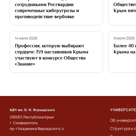
сотрудниками Росгвардии
Обществе
современные киберугрозы и
Крым пят
противодействие вербовке
Партнёрство
Партнёрств
14 июля 2026
9 июля 2026
Профессия, которую выбирают
Более 40 
сердцем: 159 наставников Крыма
Крыма на 
участвуют в конкурсе Общества
«Знание»
УНИВЕРСИТ
КФУ им. В. И. Вернадского
295007, Республика Крым
Об универси
г. Симферополь
Структура и 
пр-т Академика Вернадского, 4