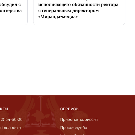
обсудил с
исполняющего обязанности ректора
онтерства
с генеральным директором
«Миранда-медиа»
АКТЫ
СЕРВИСЫ
52) 54-50-36
Приёмная комиссия
rimeaedu.ru
Пресс-служба