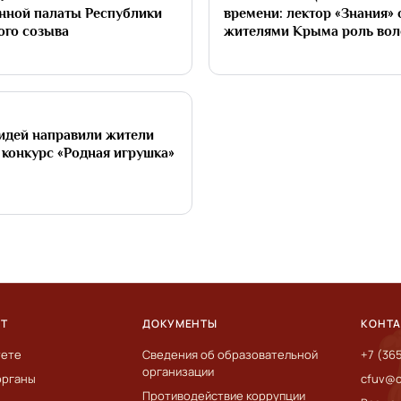
нной палаты Республики
времени: лектор «Знания» 
ого созыва
жителями Крыма роль вол
о
идей направили жители
конкурс «Родная игрушка»
ЕТ
ДОКУМЕНТЫ
КОНТ
тете
Сведения об образовательной
+7 (36
организации
органы
cfuv@c
Противодействие коррупции