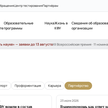
бращения
Центр тестирования
Партнёрам
Образовательные
Наука
Жизнь в
Сведения об образов
те
программы
КФУ
организации
 науке» — заявки до 13 августа
XII Всероссийская премия · 11 номина
порт
Профориентация
Карьера
Партнёрство
о
Партнёрство
6
23 июля 2026
ФУ вошли в состав
Взаимопомощь как ответ н