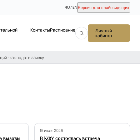
RU / EN
Версия для слабовидящих
ательной
Контакты
Расписание
Личный
кабинет
ций · как подать заявку
Партнёрство
15 июля 2026
а вызовы
В КФУ состоялась встреча