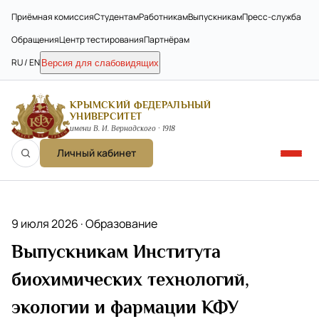
Приёмная комиссия
Студентам
Работникам
Выпускникам
Пресс-служба
Обращения
Центр тестирования
Партнёрам
RU / EN
Версия для слабовидящих
КРЫМСКИЙ ФЕДЕРАЛЬНЫЙ
УНИВЕРСИТЕТ
имени В. И. Вернадского · 1918
Личный кабинет
9 июля 2026 ·
Образование
Выпускникам Института
биохимических технологий,
экологии и фармации КФУ